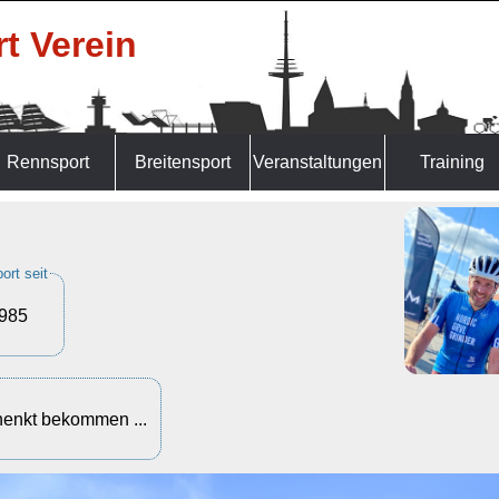
t Verein
Rennsport
Breitensport
Veranstaltungen
Training
ort seit
1985
henkt bekommen ...