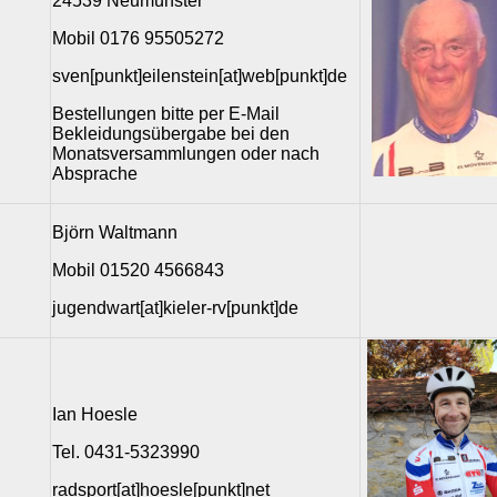
24539 Neumünster
Mobil 0176 95505272
sven[punkt]eilenstein[at]web[punkt]de
Bestellungen bitte per E-Mail
Bekleidungsübergabe bei den
Monatsversammlungen oder nach
Absprache
Björn Waltmann
Mobil 01520 4566843
jugendwart[at]kieler-rv[punkt]de
Ian Hoesle
Tel. 0431-5323990
radsport[at]hoesle[punkt]net