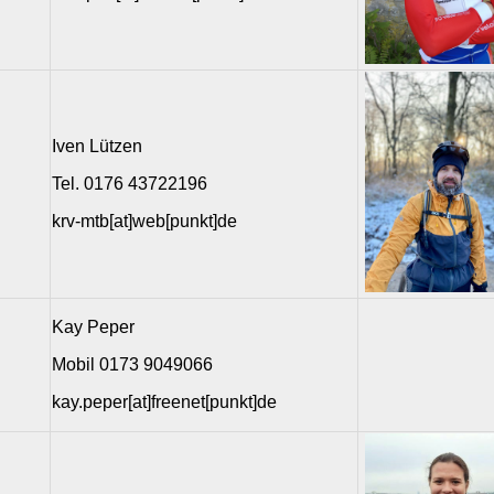
Iven Lützen
Tel. 0176 43722196
krv-mtb[at]web[punkt]de
Kay Peper
Mobil 0173 9049066
kay.peper[at]freenet[punkt]de