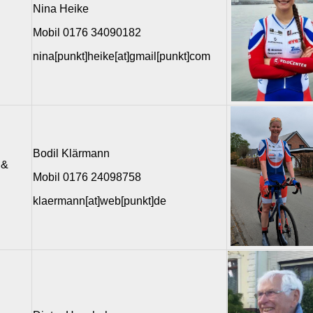
Nina Heike
Mobil 0176 34090182
nina[punkt]heike[at]gmail[punkt]com
Bodil Klärmann
 &
Mobil 0176 24098758
klaermann[at]web[punkt]de