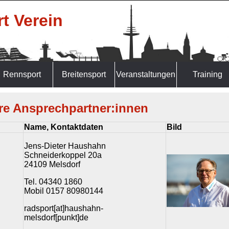
t Verein
Rennsport
Breitensport
Veranstaltungen
Training
re Ansprechpartner:innen
Name, Kontaktdaten
Bild
Jens-Dieter Haushahn
Schneiderkoppel 20a
24109 Melsdorf
Tel. 04340 1860
Mobil 0157 80980144
radsport[at]haushahn-
melsdorf[punkt]de