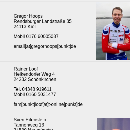
Gregor Hoops
Rendsburger Landstraße 35
24113 Kiel
Mobil 0176 60005087
email[at]gregorhoops[punkt]de
Rainer Loof
Heikendorfer Weg 4
24232 Schönkirchen
Tel. 04348 919611
Mobil 0160 5031477
fam[punkt]loof[at]t-online[punkt]de
Sven Eilenstein
Tannenweg 13